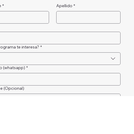
e
*
Apellido
*
ograma te interesa?
*
o (whatsapp)
*
e (Opcional)
Enviar