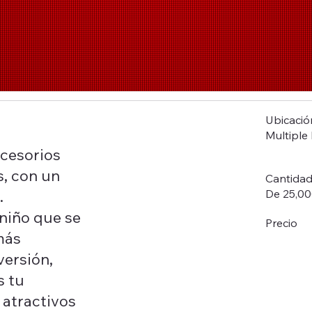
Ubicació
Multiple 
ccesorios
s, con un
Cantidad
De 25,00
.
niño que se
Precio
más
versión,
s tu
 atractivos