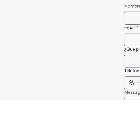
Nombr
Email
*
¿Qué pr
Teléfon
Messag